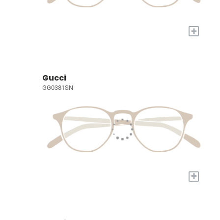
+
Gucci
GG0381SN
+