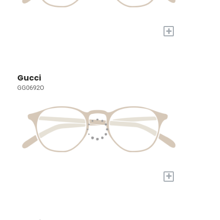
+
Gucci
GG0692O
+