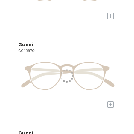
+
Gucci
GG1987O
+
Gucci