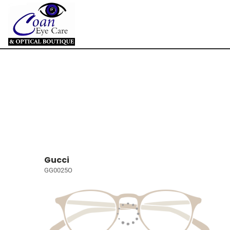
Gucci
GG0025O