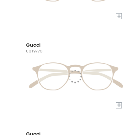
+
Gucci
GG1977O
+
Gucci