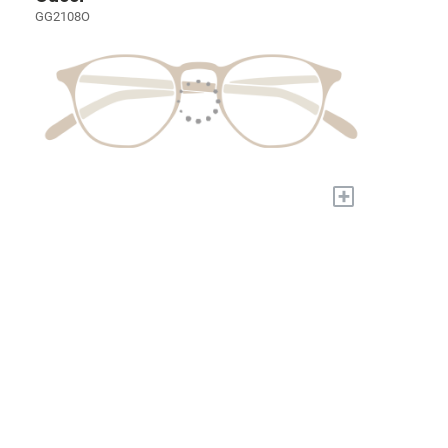
GG2108O
+