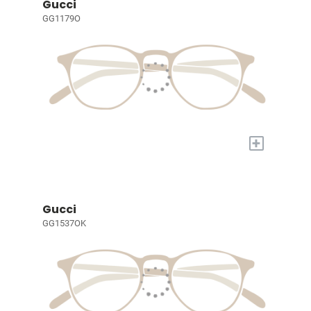
Gucci
GG1179O
+
Gucci
GG1537OK