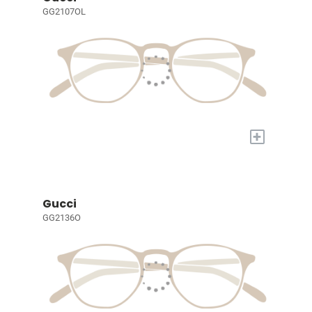
GG2107OL
+
Gucci
GG2136O