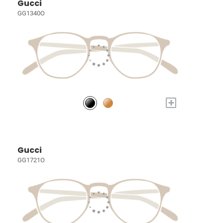
Gucci
GG1340O
+
Gucci
GG1721O