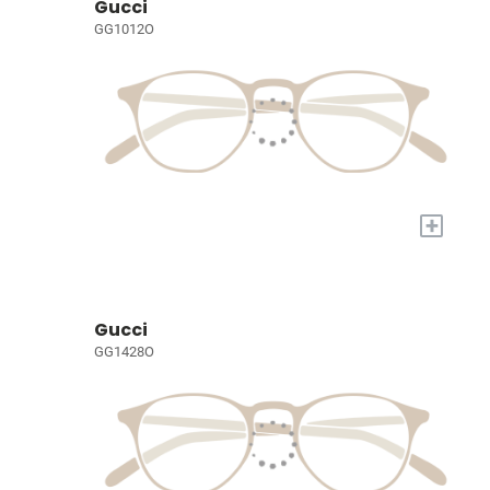
Gucci
GG1012O
+
Gucci
GG1428O