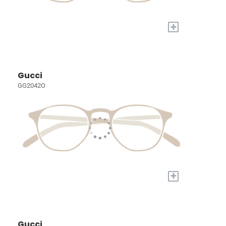
+
Gucci
GG2042O
+
Gucci