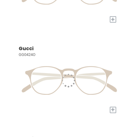
+
Gucci
GG0424O
+