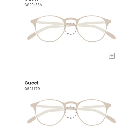
GG2043SA
+
Gucci
GG2117O