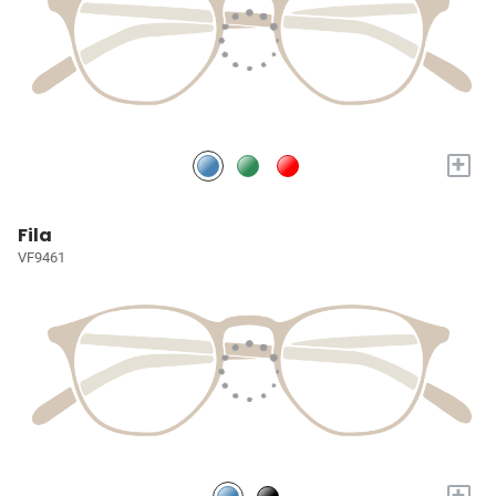
+
Fila
VF9461
+