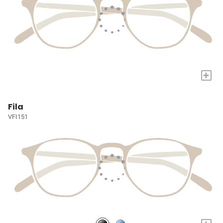
+
Fila
VFI151