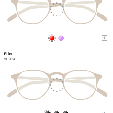
+
Fila
VF9464