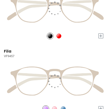
+
Fila
VF9457
+