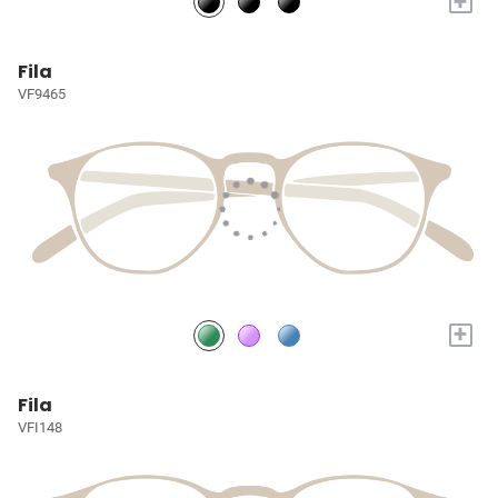
+
Fila
VF9465
+
Fila
VFI148