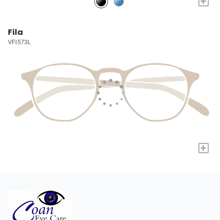
+
Fila
VFI573L
+